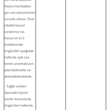
meşru menfaatleri
için veri işlenmesinin
zorunlu olması. Özel
nitelikli kişisel
verileriniz ise,
Kanun’un 6/3
maddesinde
öngörülen aşağıdaki
hallerde açık rıza
temini aranmaksızın
işlenebilmekte ve
aktarılabilmektedir.
- Sağlık verileri
dışındaki kişisel
veriler kanunlarda
öngörülen hallerde,