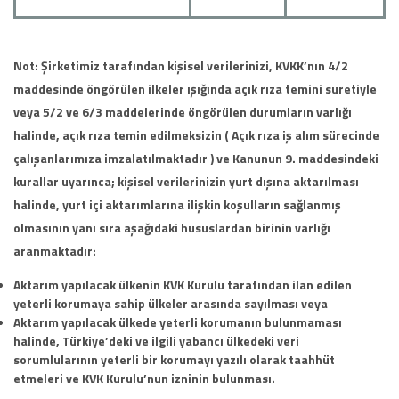
Not: Şirketimiz tarafından kişisel verilerinizi, KVKK’nın 4/2
maddesinde öngörülen ilkeler ışığında açık rıza temini suretiyle
veya 5/2 ve 6/3 maddelerinde öngörülen durumların varlığı
halinde, açık rıza temin edilmeksizin ( Açık rıza iş alım sürecinde
çalışanlarımıza imzalatılmaktadır ) ve Kanunun 9. maddesindeki
kurallar uyarınca; kişisel verilerinizin yurt dışına aktarılması
halinde, yurt içi aktarımlarına ilişkin koşulların sağlanmış
olmasının yanı sıra aşağıdaki hususlardan birinin varlığı
aranmaktadır:
Aktarım yapılacak ülkenin KVK Kurulu tarafından ilan edilen
yeterli korumaya sahip ülkeler arasında sayılması veya
Aktarım yapılacak ülkede yeterli korumanın bulunmaması
halinde, Türkiye’deki ve ilgili yabancı ülkedeki veri
sorumlularının yeterli bir korumayı yazılı olarak taahhüt
etmeleri ve KVK Kurulu’nun izninin bulunması.