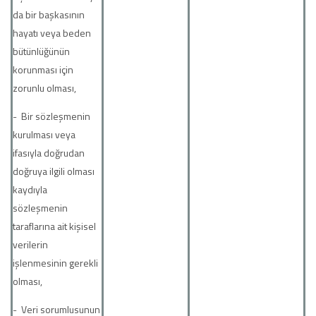
da bir başkasının
hayatı veya beden
bütünlüğünün
korunması için
zorunlu olması,
- Bir sözleşmenin
kurulması veya
ifasıyla doğrudan
doğruya ilgili olması
kaydıyla
sözleşmenin
taraflarına ait kişisel
verilerin
işlenmesinin gerekli
olması,
- Veri sorumlusunun