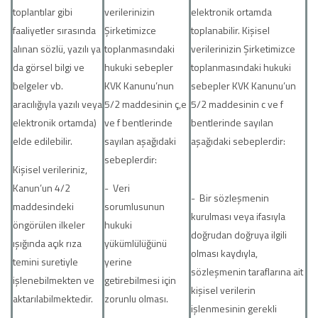
toplantılar gibi
verilerinizin
elektronik ortamda
faaliyetler sırasında
Şirketimizce
toplanabilir. Kişisel
alınan sözlü, yazılı ya
toplanmasındaki
verilerinizin Şirketimizce
da görsel bilgi ve
hukuki sebepler
toplanmasındaki hukuki
belgeler vb.
KVK Kanunu’nun
sebepler KVK Kanunu’un
aracılığıyla yazılı veya
5/2 maddesinin ç,e
5/2 maddesinin c ve f
elektronik ortamda)
ve f bentlerinde
bentlerinde sayılan
elde edilebilir.
sayılan aşağıdaki
aşağıdaki sebeplerdir:
sebeplerdir:
Kişisel verileriniz,
Kanun’un 4/2
- Veri
- Bir sözleşmenin
maddesindeki
sorumlusunun
kurulması veya ifasıyla
öngörülen ilkeler
hukuki
doğrudan doğruya ilgili
ışığında açık rıza
yükümlülüğünü
olması kaydıyla,
temini suretiyle
yerine
sözleşmenin taraflarına ait
işlenebilmekten ve
getirebilmesi için
kişisel verilerin
aktarılabilmektedir.
zorunlu olması.
işlenmesinin gerekli