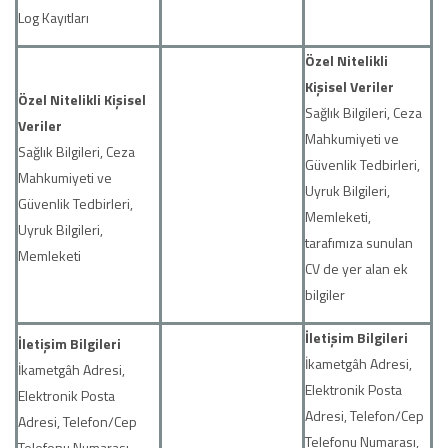
Log Kayıtları
Özel Nitelikli
Kişisel Veriler
Özel Nitelikli Kişisel
Sağlık Bilgileri, Ceza
Veriler
Mahkumiyeti ve
Sağlık Bilgileri, Ceza
Güvenlik Tedbirleri,
Mahkumiyeti ve
Uyruk Bilgileri,
Güvenlik Tedbirleri,
Memleketi,
Uyruk Bilgileri,
tarafımıza sunulan
Memleketi
CV de yer alan ek
bilgiler
İletişim Bilgileri
İletişim Bilgileri
İkametgâh Adresi,
İkametgâh Adresi,
Elektronik Posta
Elektronik Posta
Adresi, Telefon/Cep
Adresi, Telefon/Cep
Telefonu Numarası,
Telefonu Numarası,