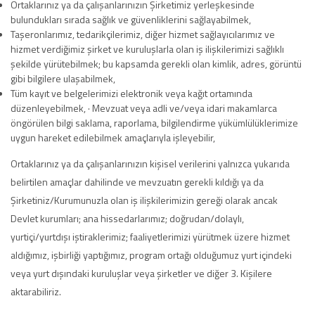
Ortaklarınız ya da çalışanlarınızın Şirketimiz yerleşkesinde
bulundukları sırada sağlık ve güvenliklerini sağlayabilmek,
Taşeronlarımız, tedarikçilerimiz, diğer hizmet sağlayıcılarımız ve
hizmet verdiğimiz şirket ve kuruluşlarla olan iş ilişkilerimizi sağlıklı
şekilde yürütebilmek; bu kapsamda gerekli olan kimlik, adres, görüntü
gibi bilgilere ulaşabilmek,
Tüm kayıt ve belgelerimizi elektronik veya kağıt ortamında
düzenleyebilmek, · Mevzuat veya adli ve/veya idari makamlarca
öngörülen bilgi saklama, raporlama, bilgilendirme yükümlülüklerimize
uygun hareket edilebilmek amaçlarıyla işleyebilir,
Ortaklarınız ya da çalışanlarınızın kişisel verilerini yalnızca yukarıda
belirtilen amaçlar dahilinde ve mevzuatın gerekli kıldığı ya da
Şirketiniz/Kurumunuzla olan iş ilişkilerimizin gereği olarak ancak
Devlet kurumları; ana hissedarlarımız; doğrudan/dolaylı,
yurtiçi/yurtdışı iştiraklerimiz; faaliyetlerimizi yürütmek üzere hizmet
aldığımız, işbirliği yaptığımız, program ortağı olduğumuz yurt içindeki
veya yurt dışındaki kuruluşlar veya şirketler ve diğer 3. Kişilere
aktarabiliriz.