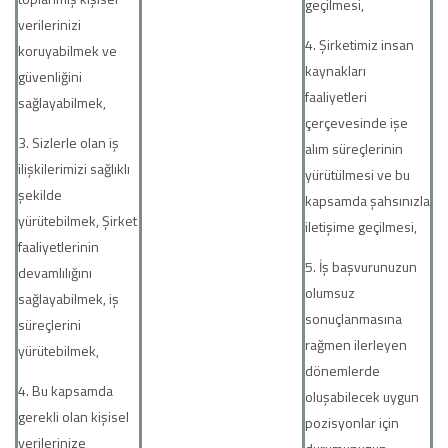
geçilmesi,
verilerinizi
4. Şirketimiz insan
koruyabilmek ve
kaynakları
güvenliğini
faaliyetleri
sağlayabilmek,
çerçevesinde işe
3. Sizlerle olan iş
alım süreçlerinin
ilişkilerimizi sağlıklı
yürütülmesi ve bu
şekilde
kapsamda şahsınızla
yürütebilmek, Şirket
iletişime geçilmesi,
faaliyetlerinin
5. İş başvurunuzun
devamlılığını
olumsuz
sağlayabilmek, iş
sonuçlanmasına
süreçlerini
rağmen ilerleyen
yürütebilmek,
dönemlerde
4. Bu kapsamda
oluşabilecek uygun
gerekli olan kişisel
pozisyonlar için
verilerinize