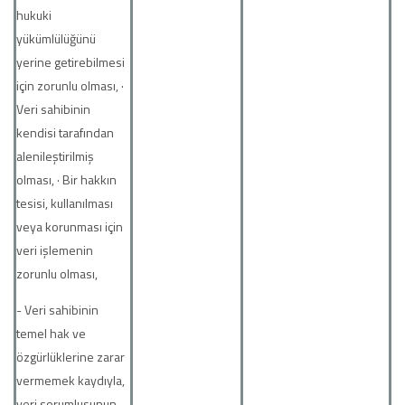
hukuki
yükümlülüğünü
yerine getirebilmesi
için zorunlu olması, ·
Veri sahibinin
kendisi tarafından
alenileştirilmiş
olması, · Bir hakkın
tesisi, kullanılması
veya korunması için
veri işlemenin
zorunlu olması,
- Veri sahibinin
temel hak ve
özgürlüklerine zarar
vermemek kaydıyla,
veri sorumlusunun