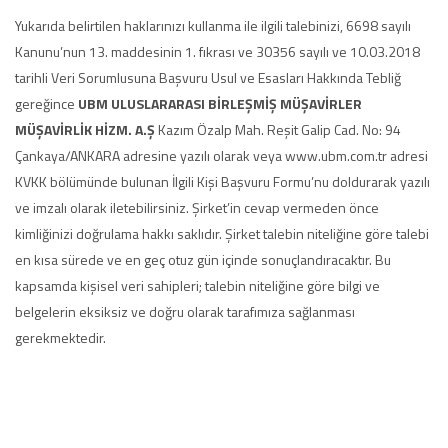
Yukarıda belirtilen haklarınızı kullanma ile ilgili talebinizi, 6698 sayılı
Kanunu’nun 13. maddesinin 1. fıkrası ve 30356 sayılı ve 10.03.2018
tarihli Veri Sorumlusuna Başvuru Usul ve Esasları Hakkında Tebliğ
gereğince
UBM ULUSLARARASI BİRLEŞMİŞ MÜŞAVİRLER
MÜŞAVİRLİK HİZM. A.Ş
Kazım Özalp Mah. Reşit Galip Cad. No: 94
Çankaya/ANKARA adresine yazılı olarak veya www.ubm.com.tr adresi
KVKK bölümünde bulunan İlgili Kişi Başvuru Formu’nu doldurarak yazılı
ve imzalı olarak iletebilirsiniz. Şirket’in cevap vermeden önce
kimliğinizi doğrulama hakkı saklıdır. Şirket talebin niteliğine göre talebi
en kısa sürede ve en geç otuz gün içinde sonuçlandıracaktır. Bu
kapsamda kişisel veri sahipleri; talebin niteliğine göre bilgi ve
belgelerin eksiksiz ve doğru olarak tarafımıza sağlanması
gerekmektedir.