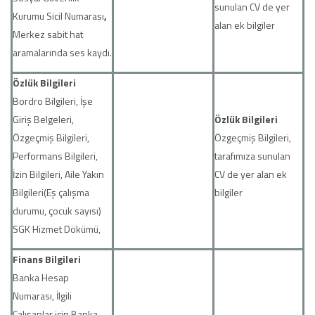
sunulan CV de yer
Kurumu Sicil Numarası
,
alan ek bilgiler
Merkez sabit hat
aramalarında ses kaydı.
Özlük Bilgileri
Bordro Bilgileri, İşe
Giriş Belgeleri,
Özlük Bilgileri
Özgeçmiş Bilgileri,
Özgeçmiş Bilgileri,
Performans Bilgileri,
tarafımıza sunulan
İzin Bilgileri, Aile Yakın
CV de yer alan ek
Bilgileri(Eş çalışma
bilgiler
durumu, çocuk sayısı)
SGK Hizmet Dökümü,
Finans Bilgileri
Banka Hesap
Numarası, İlgili
Çalışanlar için Banka