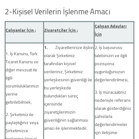
2-Kişisel Verilerin İşlenme Amacı
Çalışan Adayları
Çalışanlar İçin ;
Ziyaretçiler İçin ;
İçin
1.
Ziyaretlerinize ilişkin
2. İş başvurusu
1. İş Kanunu, Türk
olarak Şirketimiz
talebinizin ve ilgili
Ticaret Kanunu ve
tarafından kişisel
pozisyona
diğer mevzuat ile
verileriniz, Şirketimiz
uygunluğunuzun
ilgili
yerleşkesinin güvenliği ile
değerlendirilmesi,
sorumluluklarımızı
bu yerleşkede
3. İş müracaatınız
yerine
bulundukları süreç
nedeniyle referans
getirilebilmek,
içerisinde
olarak gösterdiğiniz
ziyaretçilerimizin
2. Şirketimiz ile
şahıslarla
güvenliğinin sağlanması
paylaştığınız veya
değerlendirmeler
amacı ile işlenmektedir.
Şirketimizce
için iletişime
toplanmış kişisel