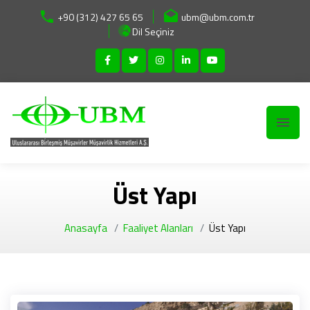
+90 (312) 427 65 65
ubm@ubm.com.tr
Dil Seçiniz
Üst Yapı
Anasayfa
Faaliyet Alanları
Üst Yapı