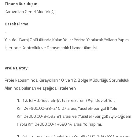
Finans Kuruluşu:
Karayolları Genel Müdürlüğü
Ortak Firma:
-
Yusufeli Baraj Gölü Altında Kalan Yollar Yerine Yapılacak Yolların Yapım
İşlerinde Kontrollük ve Danışmanlık Hizmet Alımı İşi
Proje Detay:
Proje kapsamında Karayolları 10. ve 12. Bölge Müdürlüğü Sorumluluk
Alanında bulunan ve aşağıda listelenen
1.
12. Bl.Hd.-Yusufeli-(Artvin-Erzurum) Ayr. Devlet Yolu
Km:24+900.00-38+215.07 arası, Yusufeli-Sarıgöl İl Yolu
Km:0+000.00-8+593.81 arası ve (Yusufeli-Sarıgöl) Ayr.-Öğdem
İl Yolu Km:0+000.00-1+680.44 arası Yol Yapımı,
2.
Artvin - Erzurum Devlet Yolu Km:85+100-103+482 arası ve