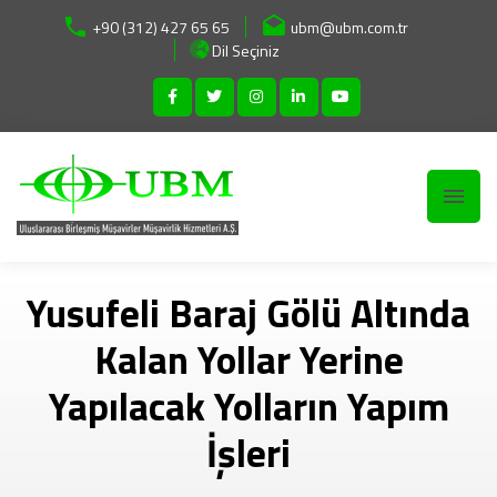
+90 (312) 427 65 65
ubm@ubm.com.tr
Dil Seçiniz
Yusufeli Baraj Gölü Altında
Kalan Yollar Yerine
Yapılacak Yolların Yapım
İşleri