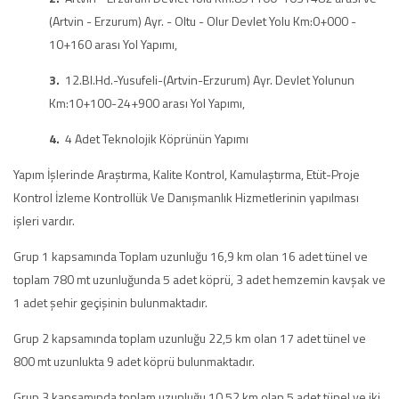
(Artvin - Erzurum) Ayr. - Oltu - Olur Devlet Yolu Km:0+000 -
10+160 arası Yol Yapımı,
3.
12.Bl.Hd.-Yusufeli-(Artvin-Erzurum) Ayr. Devlet Yolunun
Km:10+100-24+900 arası Yol Yapımı,
4.
4 Adet Teknolojik Köprünün Yapımı
Yapım İşlerinde Araştırma, Kalite Kontrol, Kamulaştırma, Etüt-Proje
Kontrol İzleme Kontrollük Ve Danışmanlık Hizmetlerinin yapılması
işleri vardır.
Grup 1 kapsamında Toplam uzunluğu 16,9 km olan 16 adet tünel ve
toplam 780 mt uzunluğunda 5 adet köprü, 3 adet hemzemin kavşak ve
1 adet şehir geçişinin bulunmaktadır.
Grup 2 kapsamında toplam uzunluğu 22,5 km olan 17 adet tünel ve
800 mt uzunlukta 9 adet köprü bulunmaktadır.
Grup 3 kapsamında toplam uzunluğu 10,52 km olan 5 adet tünel ve iki