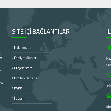
SİTE İÇİ BAĞLANTILAR
İ
Hakkımızda
re
Faaliyet Alanları
Kaz
Ca
Projelerimiz
i
Bizden Haberler
'da
+9
KVKK
İletişim
ub