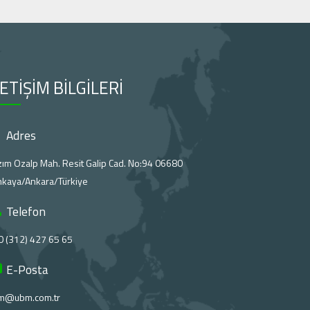
LETİŞİM BİLGİLERİ
Adres
ım Ozalp Mah. Resit Galip Cad. No:94 06680
nkaya/Ankara/Türkiye
Telefon
0 (312) 427 65 65
E-Posta
m@ubm.com.tr