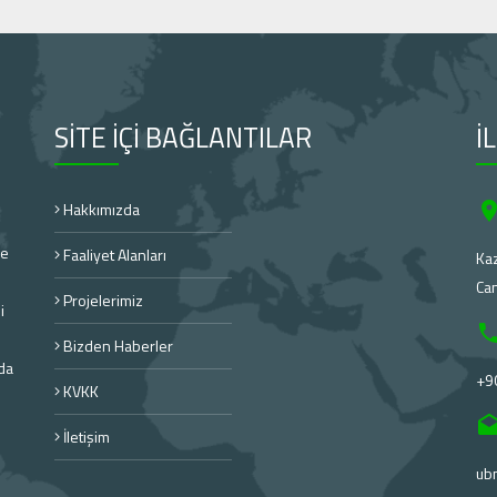
SİTE İÇİ BAĞLANTILAR
İ
Hakkımızda
re
Faaliyet Alanları
Kaz
Ca
Projelerimiz
i
Bizden Haberler
'da
+9
KVKK
İletişim
ub