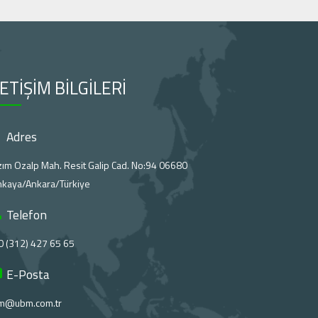
LETİŞİM BİLGİLERİ
Adres
ım Ozalp Mah. Resit Galip Cad. No:94 06680
nkaya/Ankara/Türkiye
Telefon
0 (312) 427 65 65
E-Posta
m@ubm.com.tr