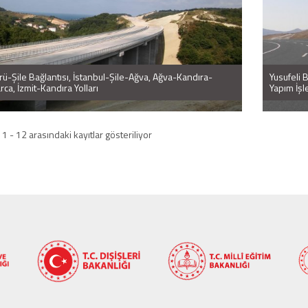
ü-Şile Bağlantısı, İstanbul-Şile-Ağva, Ağva-Kandıra-
Yusufeli B
ca, İzmit-Kandıra Yolları
Yapım İşle
 1 - 12 arasındaki kayıtlar gösteriliyor