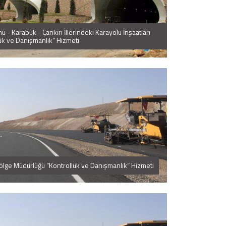
 - Karabük - Çankırı İllerindeki Karayolu İnşaatları
ük ve Danışmanlık” Hizmeti
lge Müdürlüğü “Kontrollük ve Danışmanlık” Hizmeti