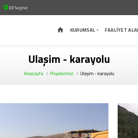
Dil Seçiniz
KURUMSAL
FAALİYET ALA
Ulaşim - karayolu
Anasayfa
Projelerimiz
Ulaşim - karayolu