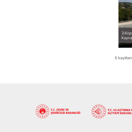
3.Köpr
Kaynar
6 kayıttan